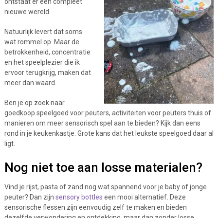
ontstaat er een compleet
nieuwe wereld.
Natuurlijk levert dat soms
wat rommel op. Maar de
betrokkenheid, concentratie
en het speelplezier die ik
ervoor terugkrijg, maken dat
meer dan waard.
Ben je op zoek naar
goedkoop speelgoed voor peuters, activiteiten voor peuters thuis of
manieren om meer sensorisch spel aan te bieden? Kijk dan eens
rond in je keukenkastje. Grote kans dat het leukste speelgoed daar al
ligt.
Nog niet toe aan losse materialen?
Vind je rijst, pasta of zand nog wat spannend voor je baby of jonge
peuter? Dan zijn
sensory bottles
een mooi alternatief. Deze
sensorische flessen zijn eenvoudig zelf te maken en bieden
dezelfde verwondering en ontdekking, maar dan zonder losse