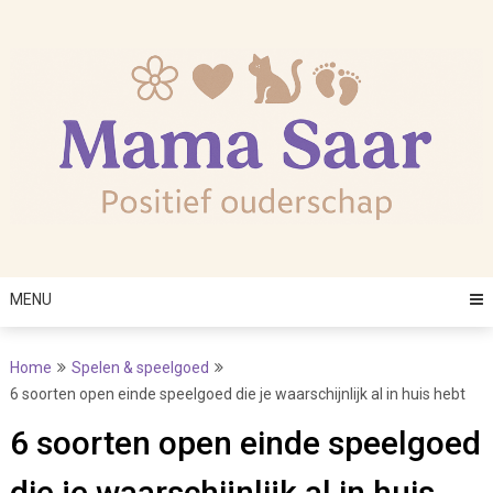
Skip
to
content
MENU
Home
Spelen & speelgoed
6 soorten open einde speelgoed die je waarschijnlijk al in huis hebt
6 soorten open einde speelgoed
die je waarschijnlijk al in huis