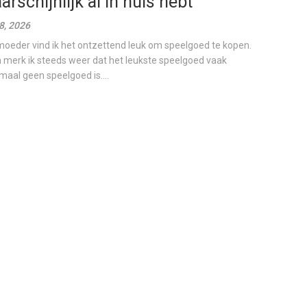
arschijnlijk al in huis hebt
 8, 2026
moeder vind ik het ontzettend leuk om speelgoed te kopen.
 merk ik steeds weer dat het leukste speelgoed vaak
maal geen speelgoed is....