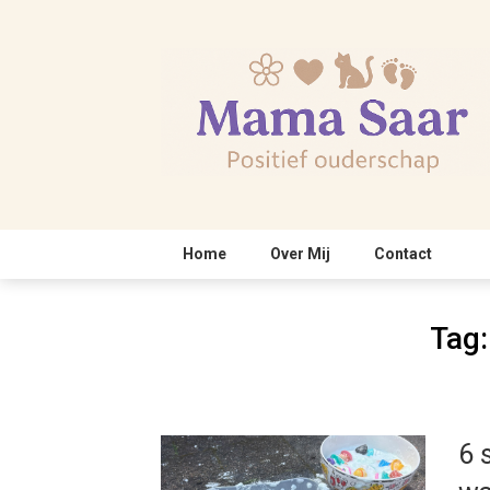
Skip
to
content
Home
Over Mij
Contact
Tag
6 