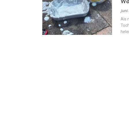
wa
juni
Als 
Toch
hele