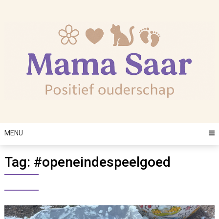
Skip
to
content
MENU
Tag:
#openeindespeelgoed