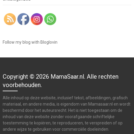
Follow my blog with Bloglovin
Copyright © 2026 MamaSaar.nl. Alle rechten
voorbehouden.
Alle inhoud op deze website, inclusief tekst, afbeeldingen, grafisch
materiaal, en andere media, is eigendom van Mamasaar.nl en wordt
beschermd door het auteursrecht. Het is niet toegestaan om de
inhoud van deze website zonder voorafgaande schriftelijke
toestemming te kopiëren, te reproduceren, te verspreiden of op
andere wijze te gebruiken voor commerciële doeleinden.