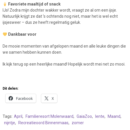
Favoriete maaltijd of snack
IJs! Zodra mijn dochter wakker wordt, vraagt ze al om een ijsje.
Natuurlijk krijgt ze dat ’s ochtends nog niet, maar het is wel echt
ijsjesweer – dus ze heeft regelmatig geluk.
Dankbaar voor
De mooie momenten van afgelopen maand en alle leuke dingen die
we samen hebben kunnen doen.
Ik kijk terug op een heerlijke maand! Hopelijk wordt mei net zo mooi.
Dit delen:
Facebook
X
Tags:
April
,
Familieresort Molenwaard
,
GaiaZoo
,
lente
,
Maand
,
nijntje
,
Recreatieoord Binnenmaas
,
zomer