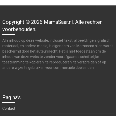
Copyright © 2026 MamaSaar.nl. Alle rechten
voorbehouden.
Alle inhoud op deze website, inclusief tekst, afbeeldingen, grafisch
materiaal, en andere media, is eigendom van Mamasaar.nl en wordt
beschermd door het auteursrecht. Het is niet toegestaan om de
inhoud van deze website zonder voorafgaande schriftelijke
toestemming te kopiëren, te reproduceren, te verspreiden of op
andere wijze te gebruiken voor commerciële doeleinden.
Pagina’s
Contact