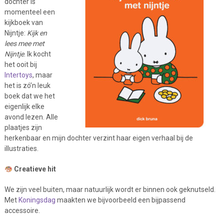
dochter is
momenteel een
kijkboek van
Nijntje:
Kijk en
lees mee met
Nijntje
. Ik kocht
het ooit bij
Intertoys
, maar
het is zó’n leuk
boek dat we het
eigenlijk elke
avond lezen. Alle
plaatjes zijn
herkenbaar en mijn dochter verzint haar eigen verhaal bij de
illustraties.
Creatieve hit
We zijn veel buiten, maar natuurlijk wordt er binnen ook geknutseld.
Met
Koningsdag
maakten we bijvoorbeeld een bijpassend
accessoire.