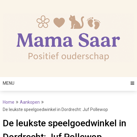
Skip
to
content
MENU
Home
Aankopen
De leukste speelgoedwinkel in Dordrecht: Juf Pollewop
De leukste speelgoedwinkel in
Dordrecht: Juf Pollewop