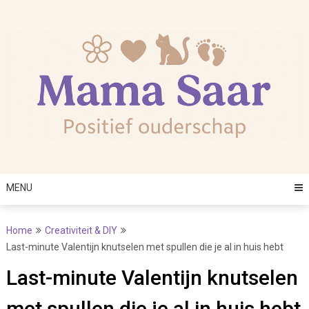
Skip
to
content
MENU
Home
Creativiteit & DIY
Last-minute Valentijn knutselen met spullen die je al in huis hebt
Last-minute Valentijn knutselen
met spullen die je al in huis hebt