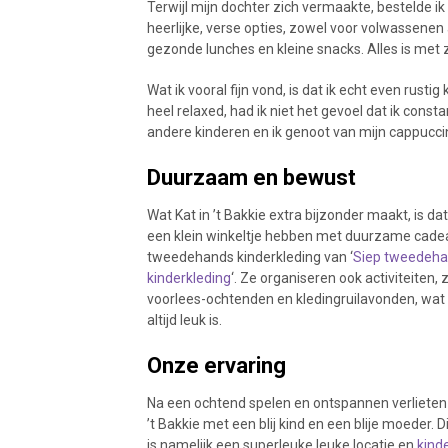
Terwijl mijn dochter zich vermaakte, bestelde ik
heerlijke, verse opties, zowel voor volwassenen 
gezonde lunches en kleine snacks. Alles is met z
Wat ik vooral fijn vond, is dat ik echt even rust
heel relaxed, had ik niet het gevoel dat ik con
andere kinderen en ik genoot van mijn cappucci
Duurzaam en bewust
Wat Kat in ’t Bakkie extra bijzonder maakt, is da
een klein winkeltje hebben met duurzame cade
tweedehands kinderkleding van ‘
Siep tweedeh
kinderkleding
‘. Ze organiseren ook activiteiten, 
voorlees-ochtenden en kledingruilavonden, wat 
altijd leuk is.
Onze ervaring
Na een ochtend spelen en ontspannen verlieten w
’t Bakkie met een blij kind en een blije moeder. 
is namelijk een superleuke leuke locatie en
kind