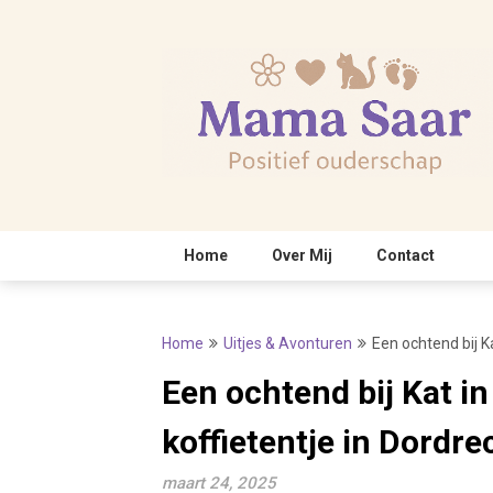
Skip
to
content
Home
Over Mij
Contact
Home
Uitjes & Avonturen
Een ochtend bij Ka
Een ochtend bij Kat in
koffietentje in Dordre
maart 24, 2025