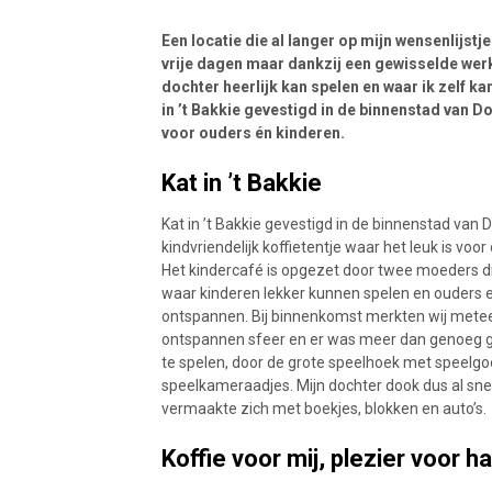
Een locatie die al langer op mijn wensenlijstj
vrije dagen maar dankzij een gewisselde werk
dochter heerlijk kan spelen en waar ik zelf ka
in ’t Bakkie gevestigd in de binnenstad van Do
voor ouders én kinderen.
Kat in ’t Bakkie
Kat in ’t Bakkie gevestigd in de binnenstad van 
kindvriendelijk koffietentje waar het leuk is voo
Het kindercafé is opgezet door twee moeders di
waar kinderen lekker kunnen spelen en ouders
ontspannen. Bij binnenkomst merkten wij metee
ontspannen sfeer en er was meer dan genoeg 
te spelen, door de grote speelhoek met speelgo
speelkameraadjes. Mijn dochter dook dus al sne
vermaakte zich met boekjes, blokken en auto’s.
Koffie voor mij, plezier voor h