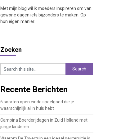
Met mijn blog wil ik moeders inspireren om van
gewone dagen iets bijzonders te maken. Op
hun eigen manier.
Zoeken
Recente Berichten
6 soorten open einde speelgoed die je
waarschijnlijk al in huis hebt
Campina Boerderijdagen in Zuid Holland met
jonge kinderen
Waarom De Tovertuin een ideaal peuteruitje is