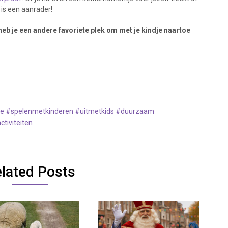
é is een aanrader!
f heb je een andere favoriete plek om met je kindje naartoe
ie #spelenmetkinderen #uitmetkids #duurzaam
tiviteiten
lated Posts