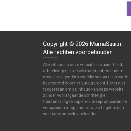
Copyright © 2026 MamaSaar.nl.
Alle rechten voorbehouden.
Alle inhoud op deze website, inclusief tekst,
afbeeldingen, grafisch materiaal, en andere
media, is eigendom van Mamasaar.nl en wordt
beschermd door het auteursrecht. Het is niet
toegestaan om de inhoud van deze website
zonder voorafgaande schriftelijke
toestemming te kopiëren, te reproduceren, te
verspreiden of op andere wijze te gebruiken
voor commerciële doeleinden.