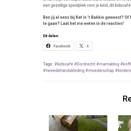
een gezellige speelplek voor je kind, dit kidscaf
Ben jij al eens bij Kat in ’t Bakkie geweest? O
te gaan? Laat het me weten in de reacties!
Dit delen:
Facebook
X
Tags:
#kidscafé #Dordrecht #mamablog #koff
#tweedehandskleding #moederschap #kinderac
Re