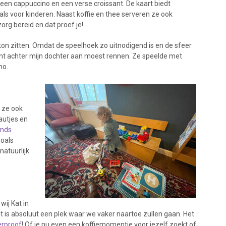
 een cappuccino en een verse croissant. De kaart biedt
als voor kinderen. Naast koffie en thee serveren ze ook
org bereid en dat proef je!
ig kon zitten. Omdat de speelhoek zo uitnodigend is en de sfeer
stant achter mijn dochter aan moest rennen. Ze speelde met
no.
t ze ook
autjes en
ands
zoals
natuurlijk
ij Kat in
Dit is absoluut een plek waar we vaker naartoe zullen gaan. Het
erproof
! Of je nu even een koffiemomentje voor jezelf zoekt of