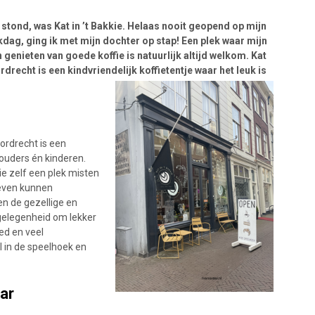
e stond, was Kat in ’t Bakkie. Helaas nooit geopend op mijn
dag, ging ik met mijn dochter op stap! Een plek waar mijn
n genieten van goede koffie is natuurlijk altijd welkom. Kat
rdrecht is een kindvriendelijk koffietentje waar het leuk is
Dordrecht is een
r ouders én kinderen.
e zelf een plek misten
 even kunnen
n de gezellige en
gelegenheid om lekker
ed en veel
l in de speelhoek en
aar