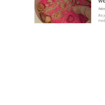
wel
febr
Als 
medi