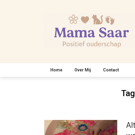
Skip
to
content
Home
Over Mij
Contact
Tag
Al