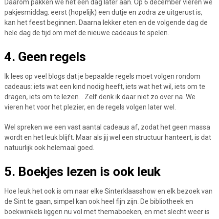
Daarom pakken we het een dag later aan. Op 6 december vieren we
pakjesmiddag: eerst (hopelijk) een dutje en zodra ze uitgerust is,
kan het feest beginnen. Daarna lekker eten en de volgende dag de
hele dag de tijd om met de nieuwe cadeaus te spelen.
4. Geen regels
Ik lees op veel blogs dat je bepaalde regels moet volgen rondom
cadeaus: iets wat een kind nodig heeft, iets wat het wil, iets om te
dragen, iets om te lezen… Zelf denk ik daar niet zo over na. We
vieren het voor het plezier, en de regels volgen later wel.
Wel spreken we een vast aantal cadeaus af, zodat het geen massa
wordt en het leuk blijft. Maar als jij wel een structuur hanteert, is dat
natuurlijk ook helemaal goed.
5. Boekjes lezen is ook leuk
Hoe leuk het ook is om naar elke Sinterklaasshow en elk bezoek van
de Sint te gaan, simpel kan ook heel fijn zijn. De bibliotheek en
boekwinkels liggen nu vol met themaboeken, en met slecht weer is