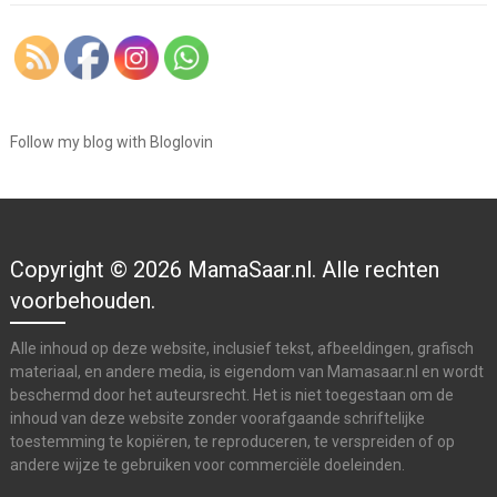
Follow my blog with Bloglovin
Copyright © 2026 MamaSaar.nl. Alle rechten
voorbehouden.
Alle inhoud op deze website, inclusief tekst, afbeeldingen, grafisch
materiaal, en andere media, is eigendom van Mamasaar.nl en wordt
beschermd door het auteursrecht. Het is niet toegestaan om de
inhoud van deze website zonder voorafgaande schriftelijke
toestemming te kopiëren, te reproduceren, te verspreiden of op
andere wijze te gebruiken voor commerciële doeleinden.