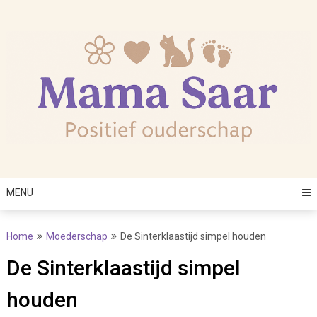
Skip
to
content
MENU
Home
Moederschap
De Sinterklaastijd simpel houden
De Sinterklaastijd simpel
houden