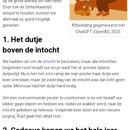
op de grote wereld om hen heen.
Door ook de Sinterklaastijd
simpel te houden, kunnen we
allemaal zo goed mogelijk
Afbeelding gegenereerd met
genieten.
ChatGPT (OpenAI), 2025.
1. Het dutje
boven de intocht
We hadden zin om de
intocht
te bezoeken, maar alle intochten
begonnen rond twaalf uur en je raadt het al: precies tijdens
dutjestijd. Nu is het niet zo’n ramp als mijn peuter haar dutje een
keer overslaat, maar de zaterdag van de intocht was dat echt geen
optie. Mevrouw had het dutje hard nodig.
Om een oververmoeide peuter te voorkomen, is ze om twaalf uur
lekker gaan slapen en hebben we, nadat ze wakker werd, naar de
intocht gekeken op televisie. Volgende keer doen we een nieuwe
poging. Rust gaat hier altijd voor.