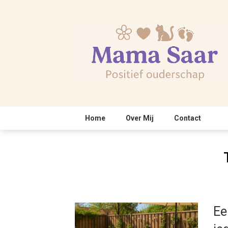
Skip
to
content
Home
Over Mij
Contact
Ee