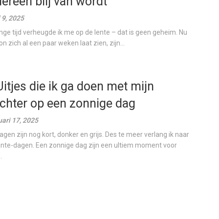
dereen blij van wordt
l 9, 2025
ange tijd verheugde ik me op de lente – dat is geen geheim. Nu
on zich al een paar weken laat zien, zijn...
Uitjes die ik ga doen met mijn
chter op een zonnige dag
uari 17, 2025
agen zijn nog kort, donker en grijs. Des te meer verlang ik naar
ente-dagen. Een zonnige dag zijn een ultiem moment voor
.