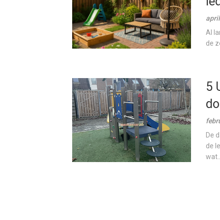
ie
apri
Al l
de z
5 
do
febr
De d
de l
wat..