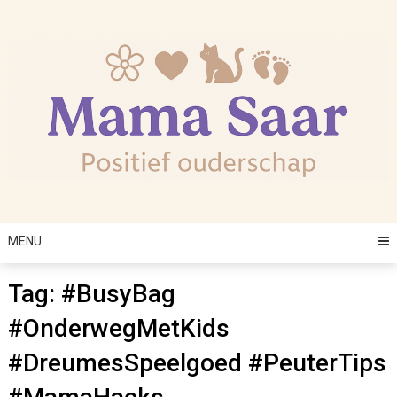
Skip
to
content
MENU
Tag:
#BusyBag
#OnderwegMetKids
#DreumesSpeelgoed #PeuterTips