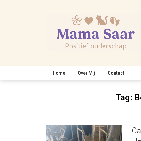
Skip
to
content
Home
Over Mij
Contact
Tag:
B
Ca