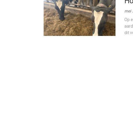
Ho
mei 
Op e
aard
dit v