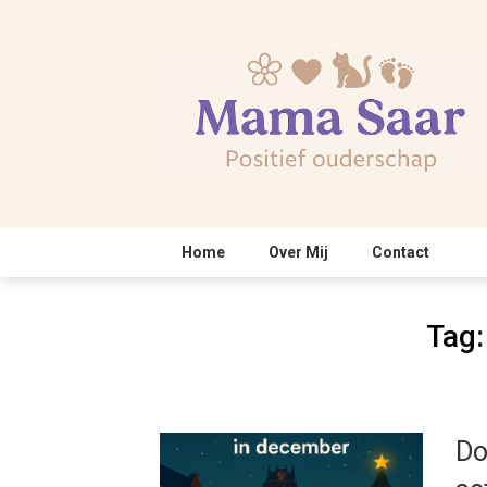
Skip
to
content
Home
Over Mij
Contact
Tag
Do