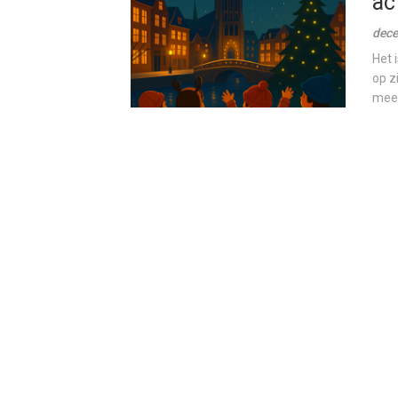
ac
dece
Het 
op z
meer