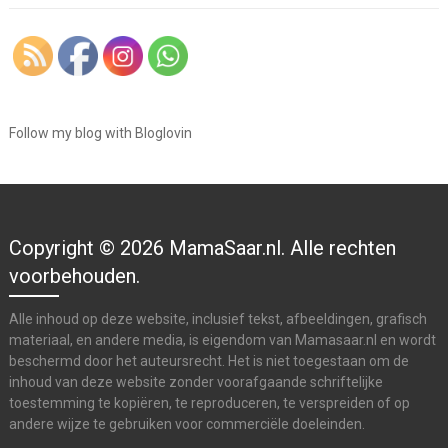
Follow my blog with Bloglovin
Copyright © 2026 MamaSaar.nl. Alle rechten
voorbehouden.
Alle inhoud op deze website, inclusief tekst, afbeeldingen, grafisch
materiaal, en andere media, is eigendom van Mamasaar.nl en wordt
beschermd door het auteursrecht. Het is niet toegestaan om de
inhoud van deze website zonder voorafgaande schriftelijke
toestemming te kopiëren, te reproduceren, te verspreiden of op
andere wijze te gebruiken voor commerciële doeleinden.