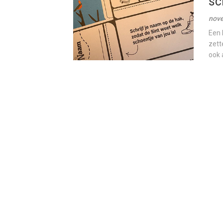
sc
nove
Een 
zett
ook a