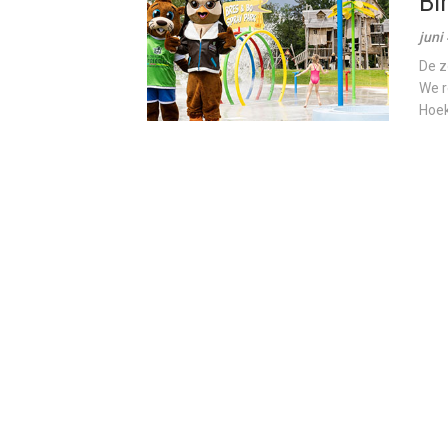
Bi
juni
De z
We r
Hoek