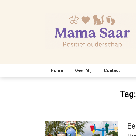
Skip
to
content
Home
Over Mij
Contact
Tag
Ee